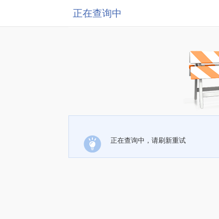
正在查询中
正在查询中，请刷新重试